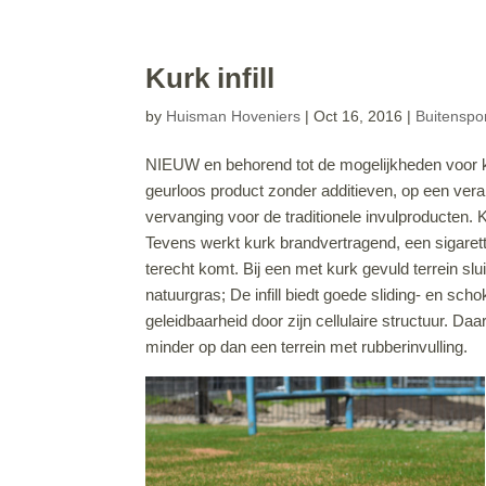
Kurk infill
by
Huisman Hoveniers
|
Oct 16, 2016
|
Buitenspo
NIEUW en behorend tot de mogelijkheden voor kuns
geurloos product zonder additieven, op een vera
vervanging voor de traditionele invulproducten. 
Tevens werkt kurk brandvertragend, een sigaret
terecht komt. Bij een met kurk gevuld terrein sl
natuurgras; De infill biedt goede sliding- en s
geleidbaarheid door zijn cellulaire structuur. Daar
minder op dan een terrein met rubberinvulling.