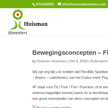
075-6160502
info@huismanhoveniers.com
Bewegingsconcepten – F
by
Huisman Hoveniers
|
Oct 4, 2018
|
Buitensport
Wij zijn erg blij u te melden dat FlexiBilo Spe
– fitness – calisthenics van het Duitse merk Pla
4F staat voor Fit / Free / Fun / Function, of te w
wetenschappelijke kennis) basis en is bereikba
een groot voorstander van deze concepten en be