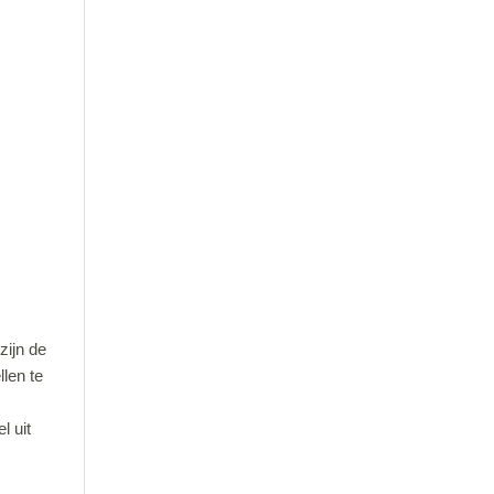
zijn de
len te
l uit