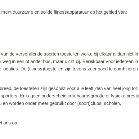
timent duurzame en solide fitnessapparatuur op het gebied van:
an de verschillende soorten toestellen welke bij elkaar al dan niet in
weg in een of ander bos, maar dicht bij. Bereikbaar voor iedereen in
eve locaties. De (fitness)toestellen zijn tevens zeer goed te combinere
ed, de toestellen zijn geschikt voor alle leeftijden van heel jong tot
e sporters. Er is geen onderscheid in lichaamsgrootte of fysieke presta
u en worden onder meer gebruikt door (sport)clubs, scholen,
t ons op,