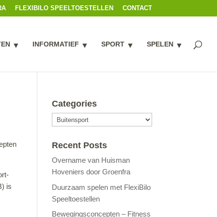
RA
FLEXIBILO SPEELTOESTELLEN
CONTACT
TEN
INFORMATIEF
SPORT
SPELEN
Categories
Categories
cepten
Recent Posts
Overname van Huisman
Hoveniers door Groenfra
rt-
) is
Duurzaam spelen met FlexiBilo
Speeltoestellen
Bewegingsconcepten – Fitness