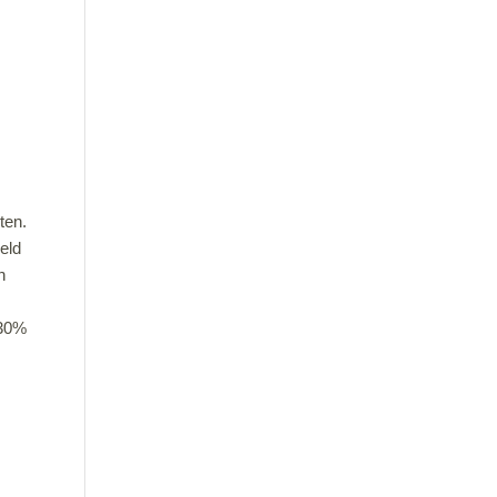
ten.
eld
n
 30%