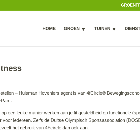
GROENF
HOME
GROEN
TUINEN
DIENS
itness
eltoestellen – Huisman Hoveniers agent is van 4fCircle® Bewegingscon
yParc.
el op een leuke manier werken aan je fit gesteldheid op functionele (spo
ar voor iedereen. Zelfs de Duitse Olympisch Sportsassociation (DOSB
veelt het gebruik van 4Fcircle dan ook aan.