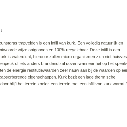
rt
tgras trapvelden is een infill van kurk. Een volledig natuurlijk en
ntwoorde wijze ontgonnen en 100% recyclebaar. Deze infill is een
Kurk is waterdicht, hierdoor zullen micro-organismen zich niet huisves
tenpeuk of iets anders brandend zal doven wanneer het op het speelv
uiten de energie restitutiewaarden zeer nauw aan bij de waarden op ee
chokabsorberende eigenschappen. Kurk bezit een lage thermische
door blijft het terrein koeler, een terrein met een infill van kurk warmt