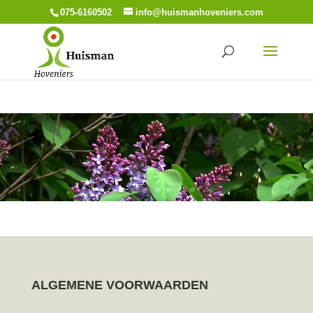
075-6160502
info@huismanhoveniers.com
Video
Player
ALGEMENE VOORWAARDEN